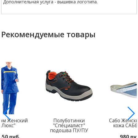
Дополнительная услуга - вышивка логотипа.
Рекомендуемые товары
юм Женский
Полуботинки
Сабо Женски
"Люкс"
"Специалист"
кожа САБ6
подошва ПУ/ПУ
550 руб.
980 ру