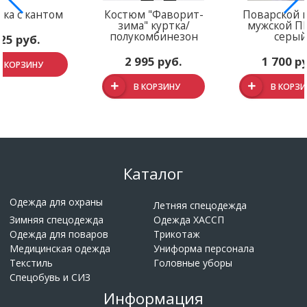
ка с кантом
Костюм "Фаворит-
Поварской 
зима" куртка/
мужской П
полукомбинезон
серы
25 руб.
2 995 руб.
1 700 р
В КОРЗИНУ
В КОРЗИНУ
В КОРЗ
Каталог
Одежда для охраны
Летняя спецодежда
Зимняя спецодежда
Одежда ХАССП
Одежда для поваров
Трикотаж
Медицинская одежда
Униформа персонала
Текстиль
Головные уборы
Спецобувь и СИЗ
Информация