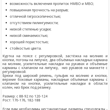
возможность включения пропиток НМВО и МВО;
повышенная прочность на разрыв;
отличной гигроскопичностью;
отсутствием пилингуемости;
низкой степенью усадки;
низкой сминаемостью;
хорошей пористостью;
стойкостью цвета.
Куртка на поясе с регулировкой, застёжка на молнию и
кнопки, погоны на липучке, два объёмных накладных кармана
на молнии, усилительные накладки на рукавах и объёмные
карманы с клапаном на липучку, низ рукавов на манжете с
регулировкой.
Брюки под широкий ремень, гульфик на молнию и кнопки,
верхние боковые карманы, накладные объёмные карманы с
клапаном на кнопки, усилительные накладки в области
колен, низ брюк под резинку.
Размер: с 88-92 по 120-124
Рост: 170-176, 182-188
Если вам необходимы нестандартные размеры спецодежды -