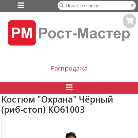

Распродажа

Костюм "Охрана" Чёрный
(риб-стоп) КО61003