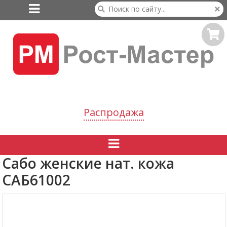

Распродажа

Сабо женские нат. кожа
САБ61002