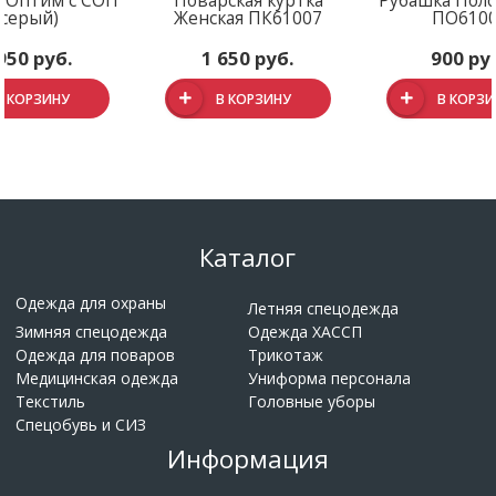
 Оптим с СОП
Поварская куртка
Рубашка Поло
(серый)
Женская ПК61007
ПО610
950 руб.
1 650 руб.
900 ру
В КОРЗИНУ
В КОРЗИНУ
В КОРЗ
Каталог
Одежда для охраны
Летняя спецодежда
Зимняя спецодежда
Одежда ХАССП
Одежда для поваров
Трикотаж
Медицинская одежда
Униформа персонала
Текстиль
Головные уборы
Спецобувь и СИЗ
Информация