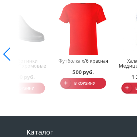
Полуботинки
Футболка х/б красная
Хал
"Офицер" хромовые
Медици
500 руб.
1 900 руб.
1 
В КОРЗИНУ
В КОРЗИНУ
Каталог