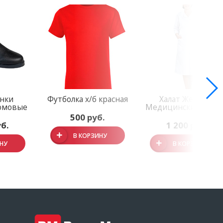
нки
Футболка х/б красная
Халат Женский
омовые
Медицинский Х610
500 руб.
уб.
1 200 руб.
В КОРЗИНУ
ИНУ
В КОРЗИНУ