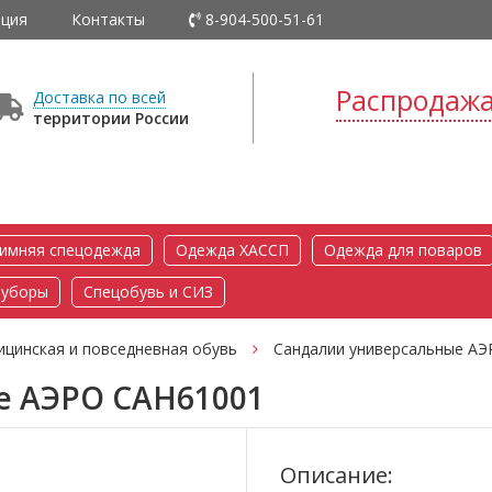
ция
Контакты
8-904-500-51-61
Распродаж
Доставка по всей
территории России
имняя спецодежда
Одежда ХАССП
Одежда для поваров
 уборы
Спецобувь и СИЗ
цинская и повседневная обувь
Сандалии универсальные А
е АЭРО САН61001
Описание: