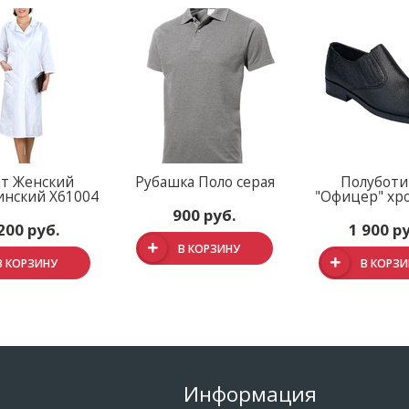
ат Женский
Рубашка Поло серая
Полуботи
нский Х61004
"Офицер" хр
900 руб.
200 руб.
1 900 р
В КОРЗИНУ
В КОРЗИНУ
В КОРЗ
Информация