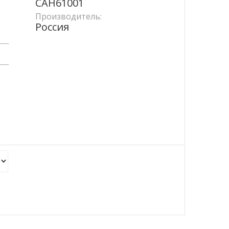
САН61001
Производитель:
Россия
____
____