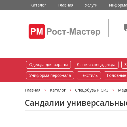
Каталог
Главная
Услуги
Информа
Одежда для охраны
Летняя спецодежда
З
Униформа персонала
Текстиль
Головные
Главная
Каталог
Спецобувь и СИЗ
Меди
Сандалии универсальны