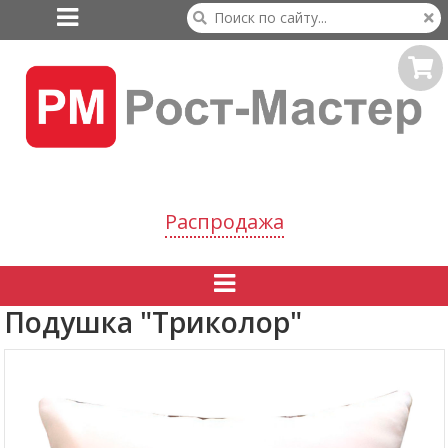

Распродажа

Подушка "Триколор"