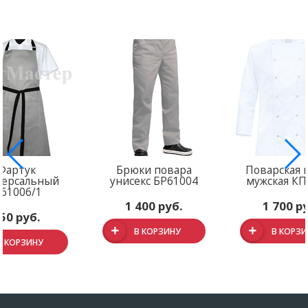
Фартук
Брюки повара
Поварская 
версальный
унисекс БР61004
мужская КП
61006/1
1 400 руб.
1 700 р
50 руб.
В КОРЗИНУ
В КОРЗ
В КОРЗИНУ