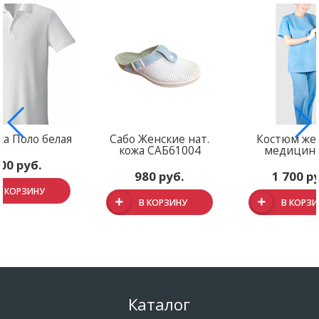
а Поло белая
Сабо Женские нат.
Костюм же
кожа САБ61004
медицин
00 руб.
980 руб.
1 700 р
В КОРЗИНУ
В КОРЗИНУ
В КОРЗ
Каталог