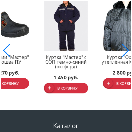
лии "Мастер"
Куртка "Мастер" с
Куртка "Ох
дошва ПУ
СОП тёмно-синий
утеплённая 
(оксфорд)
270 руб.
2 800 р
1 450 руб.
В КОРЗИНУ
В КОРЗ
В КОРЗИНУ
Каталог