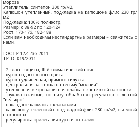
морозе
Утеплитель: синтепон 300 гр/м2,
Капюшон утеплённый, подкладка на капюшоне флис 230 гр/
м2
Подкладка: 100% полиэстр,
Размер: с 88-92 по 120-124
Рост: 170-176, 182-188
Если вам необходимы нестандартные размеры – свяжитесь с
нами.
ГОСТ Р 12.4.236-2011
ТР ТС 019/2011
- 2 класс защиты, III-й климатический пояс
- куртка однотонного цвета
- куртка удлиненная, прямого силуэта
- центральная застежка на тесьму “молния”
- утепленная ветрозащитная планка с застежкой на кнопки
- рукава втачные, по низу обработан регулятор с лентой
"велькро"
- накладные карманы с клапанами
- капюшон утепленный с подкладкой флис 230 гр/м2, съемный
на кнопках
- регулировка прилегания куртки по талии