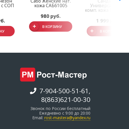
незон
Сабо Женские нат.
Сандалии
 с СОП
кожа САБ61005
Универсальные,
й
комп. кожа САН610
980 руб.
уб.
1 999 руб.
В КОРЗИНУ
ИНУ
В КОРЗИНУ
7-904-500-51-61,
8(863)621-00-30
Звонок по России бесплатный
Ежедневно с 9:00 до 20:00
Email:
rost-mastera@yandex.ru