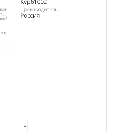
Кур61002
Производитель:
елкой
э),
Россия
иткой
им в