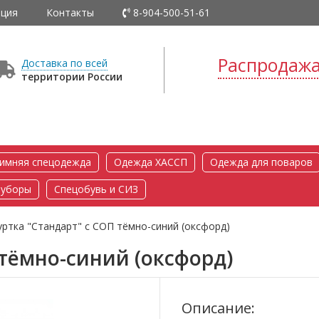
ция
Контакты
8-904-500-51-61
Распродаж
Доставка по всей
территории России
имняя спецодежда
Одежда ХАССП
Одежда для поваров
 уборы
Спецобувь и СИЗ
уртка "Стандарт" с СОП тёмно-синий (оксфорд)
 тёмно-синий (оксфорд)
Описание: