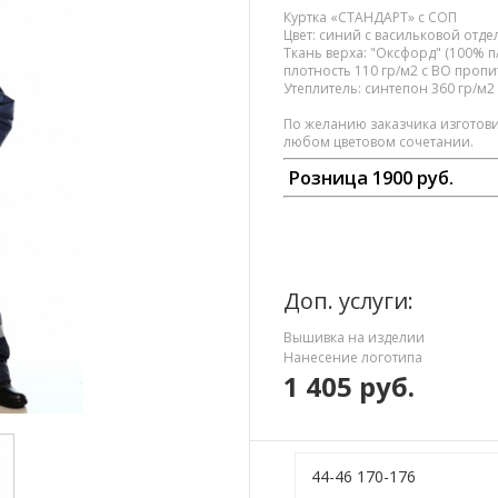
Куртка «СТАНДАРТ» с СОП
Цвет: синий с васильковой отд
Ткань верха: "Оксфорд" (100% п/
плотность 110 гр/м2 с ВО проп
Утеплитель: синтепон 360 гр/м2
По желанию заказчика изготов
любом цветовом сочетании.
Розница 1900
руб.
Доп. услуги:
Вышивка на изделии
Нанесение логотипа
1 405
руб.