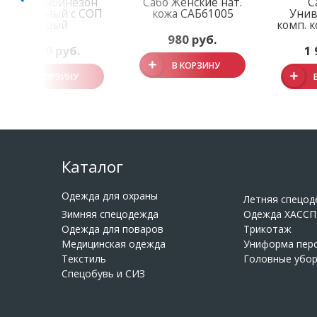
Полукомбинезон
Сабо Женские нат.
С
Утеплённый с СОП
кожа САБ61005
Унив
серый
комп. 
980 руб.
2 500 руб.
1 
В КОРЗИНУ
В КОРЗИНУ
Каталог
Одежда для охраны
Летняя спецо
Зимняя спецодежда
Одежда ХАССП
Одежда для поваров
Трикотаж
Медицинская одежда
Униформа пер
Текстиль
Головные убо
Спецобувь и СИЗ