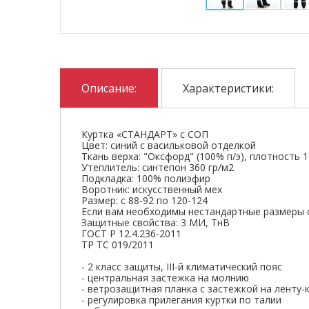
Описание:
Характеристики:
Куртка «СТАНДАРТ» с СОП
Цвет: синий с васильковой отделкой
Ткань верха: "Оксфорд" (100% п/э), плотность 
Утеплитель: синтепон 360 гр/м2
Подкладка: 100% полиэфир
Воротник: искусственный мех
Размер: с 88-92 по 120-124
Если вам необходимы нестандартные размеры с
Защитные свойства: 3 МИ, ТнВ
ГОСТ Р 12.4.236-2011
ТР ТС 019/2011
- 2 класс защиты, III-й климатический пояс
- центральная застежка на молнию
- ветрозащитная планка с застежкой на ленту
- регулировка прилегания куртки по талии