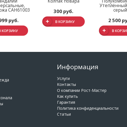
андалии
Колпак повара
Полукомби
ерсальные,
Утеплённый
кожа САН61003
серы
300 руб.
999 руб.
2 500 р
В КОРЗИНУ
В КОРЗИНУ
В КОРЗ
Информация
Услуги
дежда
Контакты
О компании Рост-Мастер
Как купить
сонала
Гарантия
ры
Политика конфиденциальности
Статьи