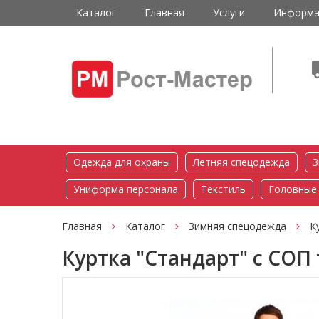
Каталог
Главная
Услуги
Информа
Одежда для охраны
Летняя спецодежда
З
Униформа персонала
Текстиль
Головные
Главная
Каталог
Зимняя спецодежда
К
Куртка "Стандарт" с СОП